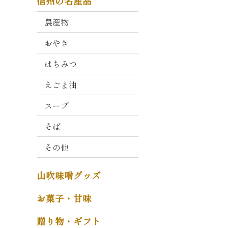
信州の名産品
衛
門
農産物
おやき
山
吹
はちみつ
こ
う
えごま油
じ
スープ
減
塩
そば
タ
その他
イ
プ
山吹味噌グッズ
そ
の
お菓子・甘味
他
贈り物・ギフト
味