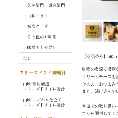
熟
・久左衛門・重右衛門
成
・山吹こうじ
しこみ
仕
込
・減塩タイプ
み
・その他のお味噌
そ
・味噌まとめ買い
毎
日
【商品番号】6955
だし
の
味
味噌の奥深く濃厚
フリーズドライ味噌汁
噌
クリームチーズを
山吹 豫約醸造
山
そのままおつまみ
フリーズドライ味噌汁
吹
また、漬け込んで
こ
山吹 こだわり仕立て
が
フリーズドライ味噌汁
常温での取り扱い
ね
てから開封してく