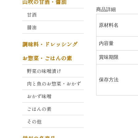
山吹の甘酒・醤油
コ
ク
商品詳細
甘酒
と
か
原材料名
醤油
お
り
調味料・ドレッシング
内容量
大
お惣菜・ごはんの素
賞味期限
寒
仕
野菜の味噌漬け
込
み
保存方法
肉と魚のお惣菜・おかず
久
おかず味噌
左
衛
ごはんの素
門
その他
・
重
右