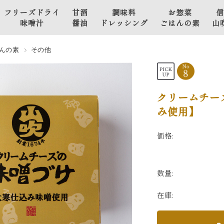
フリーズドライ
甘酒
調味料
お惣菜
信
味噌汁
醤油
ドレッシング
ごはんの素
山
山吹 豫約醸造
甘
野菜の味噌
んの素
その他
フリーズドライ味噌汁
酒
漬け
山
山吹 こだわり仕立て
醤
肉と魚のお
フリーズドライ味噌汁
油
惣菜・おか
クリームチー
ず
み使用】
おかず味噌
価格:
ごはんの素
その他
数量:
在庫: