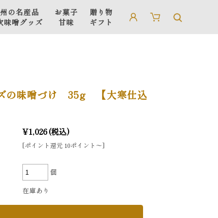
州の名産品
お菓子
贈り物
吹味噌グッズ
甘味
ギフト
信州の名産品
贈り物・ギフト
吹味噌グッズ
ギフト用箱・手さげ袋
ズの味噌づけ 35g 【大寒仕込
¥1,026
(税込)
[ポイント還元 10ポイント〜]
個
在庫あり