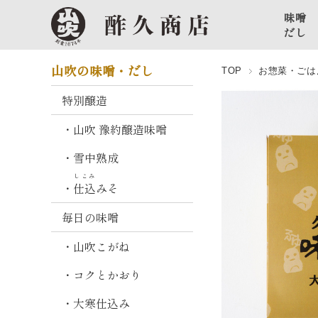
味噌
だし
特
山吹の味噌・だし
TOP
お惣菜・ごは
別
醸
特別醸造
造
・山吹 豫約醸造味噌
山
・雪中熟成
吹
豫
しこみ
・
仕込
みそ
約
醸
毎日の味噌
造
味
・山吹こがね
噌
・コクとかおり
雪
・大寒仕込み
中