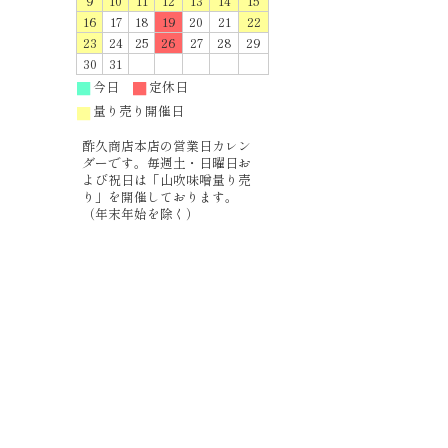
9
10
11
12
13
14
15
16
17
18
19
20
21
22
23
24
25
26
27
28
29
30
31
今日
定休日
■
■
量り売り開催日
■
酢久商店本店の営業日カレン
ダーです。毎週土・日曜日お
よび祝日は「山吹味噌量り売
り」を開催しております。
（年末年始を除く）