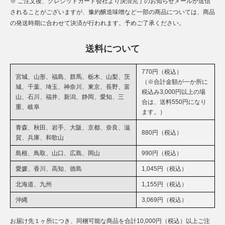
※ ご注文後、クレジットカード会社より決済完了のお知らせメールが送信
されることがございますが、豫約醸造味噌など一部の商品については、商品
の発送時期に合わせて決済が行われます。予めご了承ください。
送料について
770円（税込）
宮城、山形、福島、群馬、栃木、山梨、茨
（※合計金額が一か所に
城、千葉、埼玉、神奈川、東京、長野、富
税込み3,000円以上の場
山、石川、福井、新潟、静岡、愛知、三
合は、送料550円になり
重、岐阜
ます。）
青森、秋田、岩手、大阪、京都、奈良、滋
880円（税込）
賀、兵庫、和歌山
島根、鳥取、山口、広島、岡山
990円（税込）
愛媛、香川、高知、徳島
1,045円（税込）
北海道、九州
1,155円（税込）
沖縄
3,069円（税込）
お届け先１ヶ所につき、同梱可能な商品を合計10,000円（税込）以上ご注