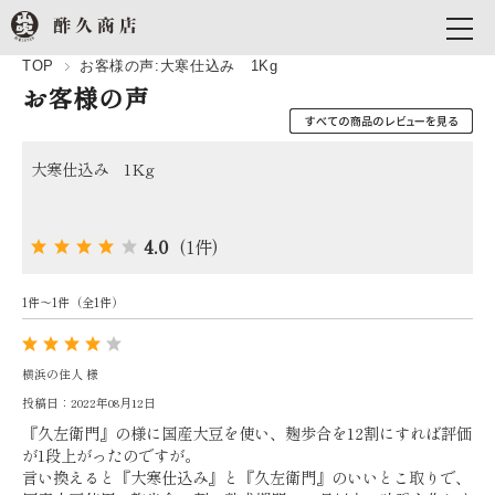
TOP
お客様の声:大寒仕込み 1Kg
お客様の声
大寒仕込み 1Kg
4.0
(1件)
1件～1件（全1件）
横浜の住人 様
投稿日：2022年08月12日
『久左衛門』の様に国産大豆を使い、麹歩合を12割にすれば評価
が1段上がったのですが。
言い換えると『大寒仕込み』と『久左衛門』のいいとこ取りで、