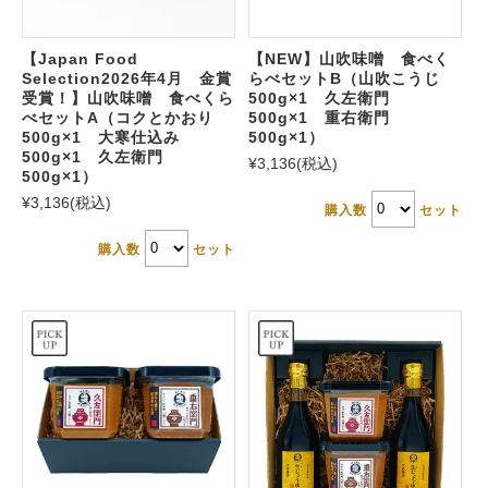
【Japan Food
【NEW】山吹味噌 食べく
Selection2026年4月 金賞
らべセットB（山吹こうじ
受賞！】山吹味噌 食べくら
500g×1 久左衛門
べセットA（コクとかおり
500g×1 重右衛門
500g×1 大寒仕込み
500g×1）
500g×1 久左衛門
¥3,136
(税込)
500g×1）
¥3,136
(税込)
購入数
セット
購入数
セット