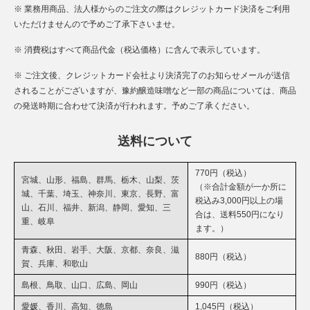
※ 業務用商品、法人様からのご注文の際はクレジットカード決済をご利用
いただけませんので予めご了承下さいませ。
※ 消費税はすべて商品代金（税込価格）に含んで表示しています。
※ ご注文後、クレジットカード会社より決済完了のお知らせメールが送信
されることがございますが、豫約醸造味噌など一部の商品については、商品
の発送時期に合わせて決済が行われます。予めご了承ください。
送料について
770円（税込）
宮城、山形、福島、群馬、栃木、山梨、茨
（※合計金額が一か所に
城、千葉、埼玉、神奈川、東京、長野、富
税込み3,000円以上の場
山、石川、福井、新潟、静岡、愛知、三
合は、送料550円になり
重、岐阜
ます。）
青森、秋田、岩手、大阪、京都、奈良、滋
880円（税込）
賀、兵庫、和歌山
島根、鳥取、山口、広島、岡山
990円（税込）
愛媛、香川、高知、徳島
1,045円（税込）