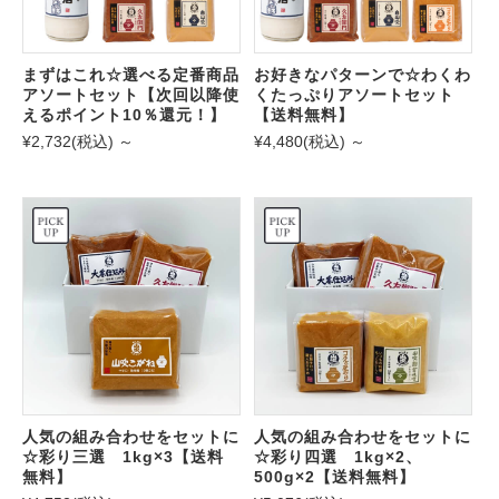
まずはこれ☆選べる定番商品
お好きなパターンで☆わくわ
アソートセット【次回以降使
くたっぷりアソートセット
えるポイント10％還元！】
【送料無料】
¥2,732
(税込)
～
¥4,480
(税込)
～
人気の組み合わせをセットに
人気の組み合わせをセットに
☆彩り三選 1kg×3【送料
☆彩り四選 1kg×2、
無料】
500g×2【送料無料】