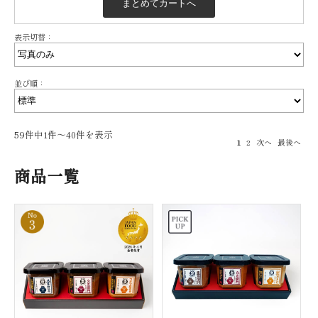
表示切替：
並び順：
59件中1件〜40件を表示
1
2
次へ
最後へ
商品一覧