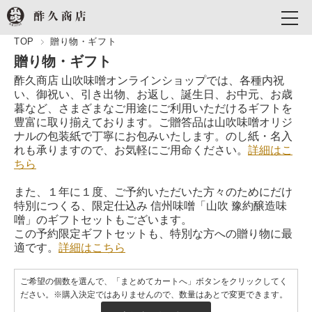
TOP
贈り物・ギフト
贈り物・ギフト
酢久商店 山吹味噌オンラインショップでは、各種内祝
い、御祝い、引き出物、お返し、誕生日、お中元、お歳
暮など、さまざまなご用途にご利用いただけるギフトを
豊富に取り揃えております。ご贈答品は山吹味噌オリジ
ナルの包装紙で丁寧にお包みいたします。のし紙・名入
れも承りますので、お気軽にご用命ください。
詳細はこ
ちら
また、１年に１度、ご予約いただいた方々のためにだけ
特別につくる、限定仕込み 信州味噌「山吹 豫約醸造味
噌」のギフトセットもございます。
この予約限定ギフトセットも、特別な方への贈り物に最
適です。
詳細はこちら
ご希望の個数を選んで、「まとめてカートへ」ボタンをクリックしてく
ださい。※購入決定ではありませんので、数量はあとで変更できます。