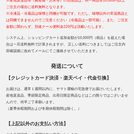
※産地直送品等（農産物・お米等）の別送品は、同一商品を10,000円以上
ご注文の場合に送料無料となります。
※冷凍品・冷蔵品は味噌と同梱が可能です。ただし、味噌以外の常温商品と
は同梱できませんのでご注意ください（冷蔵品は一部可能）。また、ご注文
金額に関わらず、別途クール便料金220円は頂戴いたします。
システム上、ショッピングカート追加金額が10,000円（税込）を超えた場
合は一旦送料無料で計算されますが、 正しい送料につきましてはご注文内
容確認後に改めてメールにてご連絡させていただきます。
発送について
【クレジットカード決済・楽天ペイ・代金引換】
お届けは、通常１週間以内に、ヤマト運輸の宅急便でお届けいたします。
産地直送品、季節限定商品、出荷日限定商品などはこの限りではございませ
んので、何卒ご了承願います。
（夏季休暇期間および冬期休暇期間は除く。）
【上記以外のお支払い方法】