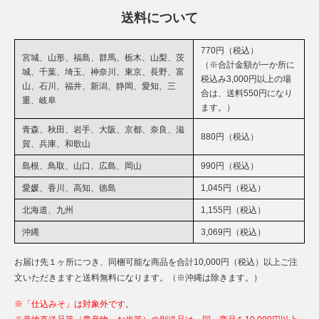
送料について
770円（税込）
宮城、山形、福島、群馬、栃木、山梨、茨
（※合計金額が一か所に
城、千葉、埼玉、神奈川、東京、長野、富
税込み3,000円以上の場
山、石川、福井、新潟、静岡、愛知、三
合は、送料550円になり
重、岐阜
ます。）
青森、秋田、岩手、大阪、京都、奈良、滋
880円（税込）
賀、兵庫、和歌山
島根、鳥取、山口、広島、岡山
990円（税込）
愛媛、香川、高知、徳島
1,045円（税込）
北海道、九州
1,155円（税込）
沖縄
3,069円（税込）
お届け先１ヶ所につき、同梱可能な商品を合計10,000円（税込）以上ご注
文いただきますと送料無料になります。（※沖縄は除きます。）
※「仕込みそ」は対象外です。