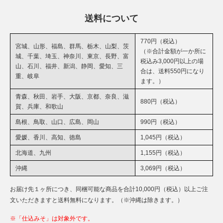
送料について
770円（税込）
宮城、山形、福島、群馬、栃木、山梨、茨
（※合計金額が一か所に
城、千葉、埼玉、神奈川、東京、長野、富
税込み3,000円以上の場
山、石川、福井、新潟、静岡、愛知、三
合は、送料550円になり
重、岐阜
ます。）
青森、秋田、岩手、大阪、京都、奈良、滋
880円（税込）
賀、兵庫、和歌山
島根、鳥取、山口、広島、岡山
990円（税込）
愛媛、香川、高知、徳島
1,045円（税込）
北海道、九州
1,155円（税込）
沖縄
3,069円（税込）
お届け先１ヶ所につき、同梱可能な商品を合計10,000円（税込）以上ご注
文いただきますと送料無料になります。（※沖縄は除きます。）
※「仕込みそ」は対象外です。