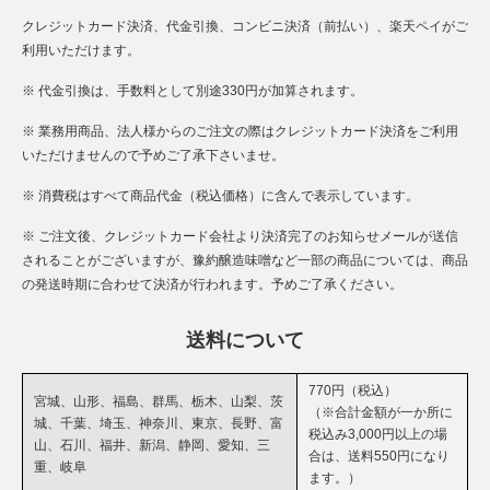
クレジットカード決済、代金引換、コンビニ決済（前払い）、楽天ペイがご
利用いただけます。
※ 代金引換は、手数料として別途330円が加算されます。
※ 業務用商品、法人様からのご注文の際はクレジットカード決済をご利用
いただけませんので予めご了承下さいませ。
※ 消費税はすべて商品代金（税込価格）に含んで表示しています。
※ ご注文後、クレジットカード会社より決済完了のお知らせメールが送信
されることがございますが、豫約醸造味噌など一部の商品については、商品
の発送時期に合わせて決済が行われます。予めご了承ください。
送料について
770円（税込）
宮城、山形、福島、群馬、栃木、山梨、茨
（※合計金額が一か所に
城、千葉、埼玉、神奈川、東京、長野、富
税込み3,000円以上の場
山、石川、福井、新潟、静岡、愛知、三
合は、送料550円になり
重、岐阜
ます。）