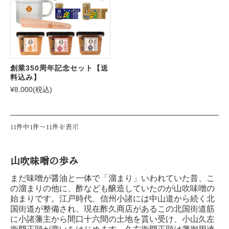
創業350周年記念セット【送
料込み】
¥8,000
(税込)
11件中1件〜11件を表示
山吹味噌の歩み
まだ味噌が醤油と一体で「溜まり」いわれていた昔、こ
の溜まりの他に、酢なども醸造していたのが山吹味噌の
始まりです。江戸時代、信州小諸には中山道から続く北
国街道が整備され、現在酢久商店があるこの北国街道筋
に小諸藩主から間口十六間の土地を貰い受け、小山久左