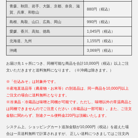
青森、秋田、岩手、大阪、京都、奈良、滋
880円（税込）
賀、兵庫、和歌山
島根、鳥取、山口、広島、岡山
990円（税込）
愛媛、香川、高知、徳島
1,045円（税込）
北海道、九州
1,155円（税込）
沖縄
3,069円（税込）
お届け先１ヶ所につき、同梱可能な商品を合計10,000円（税込）以上ご注
文いただきますと送料無料になります。（※沖縄は除きます。）
※「仕込みそ」は対象外です。
※産地直送品等（農産物・お米等）の別送品は、同一商品を10,000円以上
ご注文の場合に送料無料となります。
※冷凍品・冷蔵品は味噌と同梱が可能です。ただし、味噌以外の常温商品と
は同梱できませんのでご注意ください（冷蔵品は一部可能）。また、ご注文
金額に関わらず、別途クール便料金220円は頂戴いたします。
システム上、ショッピングカート追加金額が10,000円（税込）を超えた場
合は一旦送料無料で計算されますが、 正しい送料につきましてはご注文内