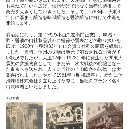
衛門正顕が商いをはじめます。久左衛門正顕は藩御用達
も兼ねて商いを広げ、信州だけではなく当時の越後まで
商売を大きくしていきました。そして、1788年（天明3
年）に溜まり醸造を味噌醸造と醤油醸造に分けて生産を
開始します。
明治期になり、第12代の小山久左衛門正友は、味噌・
酢・醤油の自社製品以外に鰹節や畳表などの取り扱いを
広げ、1900年（明治33年）に合資会社酢久商店を組織し
ました。当時、信州の味噌は地元で消費される割合が多
い状況でしたが、大正12年（1923）年に発生した関東大
震災の救援物資として、また第二次大戦後の廃墟となっ
た東京へも送られ、人々に当社の「山吹色の味噌」は大
変喜ばれました。やがて1951年（昭和26年）、新たに信
州味噌株式会社を立ち上げた際に、当社のブランド名を
山吹味噌といたしました。