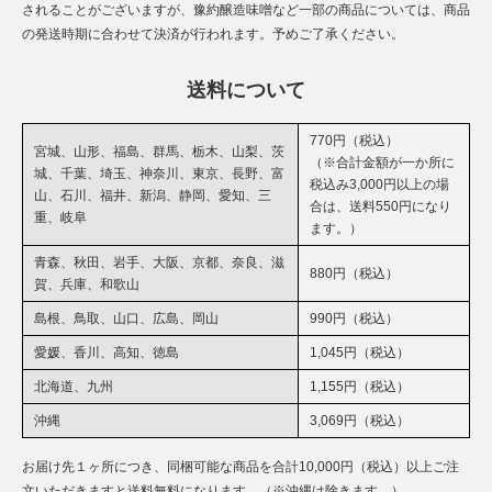
されることがございますが、豫約醸造味噌など一部の商品については、商品
の発送時期に合わせて決済が行われます。予めご了承ください。
送料について
770円（税込）
宮城、山形、福島、群馬、栃木、山梨、茨
（※合計金額が一か所に
城、千葉、埼玉、神奈川、東京、長野、富
税込み3,000円以上の場
山、石川、福井、新潟、静岡、愛知、三
合は、送料550円になり
重、岐阜
ます。）
青森、秋田、岩手、大阪、京都、奈良、滋
880円（税込）
賀、兵庫、和歌山
島根、鳥取、山口、広島、岡山
990円（税込）
愛媛、香川、高知、徳島
1,045円（税込）
北海道、九州
1,155円（税込）
沖縄
3,069円（税込）
お届け先１ヶ所につき、同梱可能な商品を合計10,000円（税込）以上ご注
文いただきますと送料無料になります。（※沖縄は除きます。）