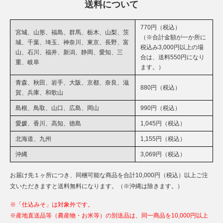
送料について
770円（税込）
宮城、山形、福島、群馬、栃木、山梨、茨
（※合計金額が一か所に
城、千葉、埼玉、神奈川、東京、長野、富
税込み3,000円以上の場
山、石川、福井、新潟、静岡、愛知、三
合は、送料550円になり
重、岐阜
ます。）
青森、秋田、岩手、大阪、京都、奈良、滋
880円（税込）
賀、兵庫、和歌山
島根、鳥取、山口、広島、岡山
990円（税込）
愛媛、香川、高知、徳島
1,045円（税込）
北海道、九州
1,155円（税込）
沖縄
3,069円（税込）
お届け先１ヶ所につき、同梱可能な商品を合計10,000円（税込）以上ご注
文いただきますと送料無料になります。（※沖縄は除きます。）
※「仕込みそ」は対象外です。
※産地直送品等（農産物・お米等）の別送品は、同一商品を10,000円以上