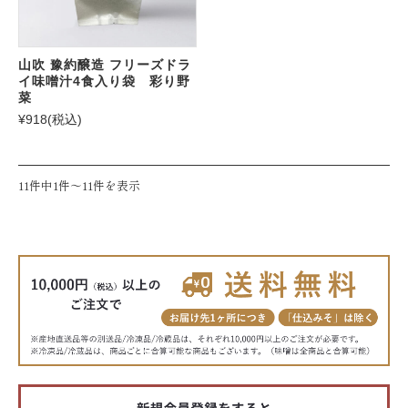
山吹 豫約醸造 フリーズドラ
イ味噌汁4食入り袋 彩り野
菜
¥918
(税込)
11件中1件〜11件を表示