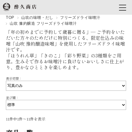
TOP
山吹の味噌・だし
フリーズドライ味噌汁
山吹 豫約醸造 フリーズドライ味噌汁
「年の初めまでに予約して歳暮に贈る」― ご予約をいた
だいた方々のためだけに特別につくる、限定仕込みの味
噌「山吹 豫約醸造味噌」を使用したフリーズドライ味噌
汁です。
「ほうれん草」「きのこ」「彩り野菜」の3種類をご用
意。生みそで作るお味噌汁に負けないおいしさに仕上が
り、豊かなひとときを楽しめます。
表示切替：
並び順：
11件中1件〜11件を表示