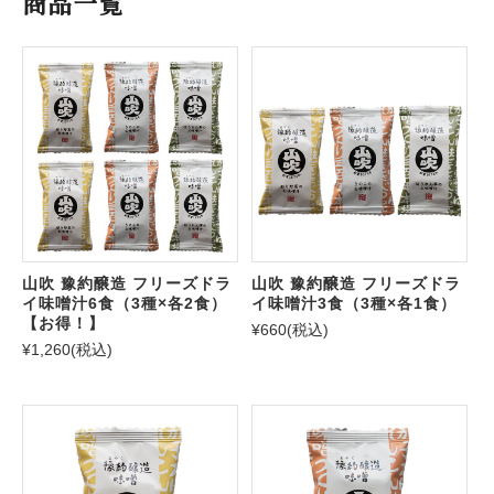
商品一覧
山吹 豫約醸造 フリーズドラ
山吹 豫約醸造 フリーズドラ
イ味噌汁6食（3種×各2食）
イ味噌汁3食（3種×各1食）
【お得！】
¥660
(税込)
¥1,260
(税込)