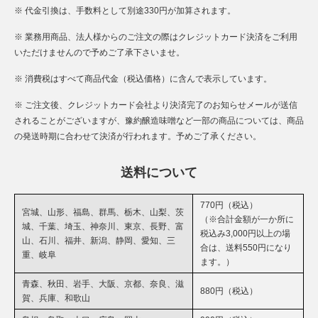
※ 代金引換は、手数料として別途330円が加算されます。
※ 業務用商品、法人様からのご注文の際はクレジットカード決済をご利用
いただけませんので予めご了承下さいませ。
※ 消費税はすべて商品代金（税込価格）に含んで表示しています。
※ ご注文後、クレジットカード会社より決済完了のお知らせメールが送信
されることがございますが、豫約醸造味噌など一部の商品については、商品
の発送時期に合わせて決済が行われます。予めご了承ください。
送料について
770円（税込）
宮城、山形、福島、群馬、栃木、山梨、茨
（※合計金額が一か所に
城、千葉、埼玉、神奈川、東京、長野、富
税込み3,000円以上の場
山、石川、福井、新潟、静岡、愛知、三
合は、送料550円になり
重、岐阜
ます。）
青森、秋田、岩手、大阪、京都、奈良、滋
880円（税込）
賀、兵庫、和歌山