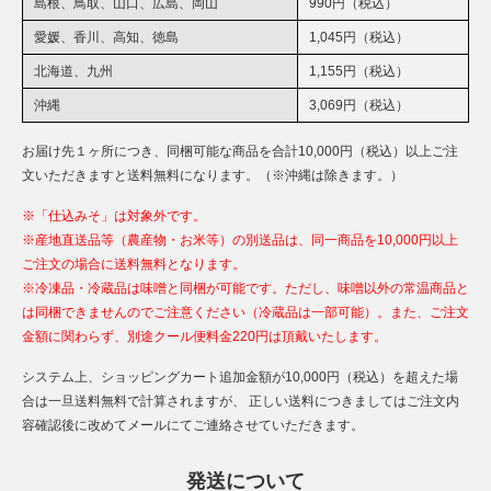
島根、鳥取、山口、広島、岡山
990円（税込）
愛媛、香川、高知、徳島
1,045円（税込）
北海道、九州
1,155円（税込）
沖縄
3,069円（税込）
お届け先１ヶ所につき、同梱可能な商品を合計10,000円（税込）以上ご注
文いただきますと送料無料になります。（※沖縄は除きます。）
※「仕込みそ」は対象外です。
※産地直送品等（農産物・お米等）の別送品は、同一商品を10,000円以上
ご注文の場合に送料無料となります。
※冷凍品・冷蔵品は味噌と同梱が可能です。ただし、味噌以外の常温商品と
は同梱できませんのでご注意ください（冷蔵品は一部可能）。また、ご注文
金額に関わらず、別途クール便料金220円は頂戴いたします。
システム上、ショッピングカート追加金額が10,000円（税込）を超えた場
合は一旦送料無料で計算されますが、 正しい送料につきましてはご注文内
容確認後に改めてメールにてご連絡させていただきます。
発送について