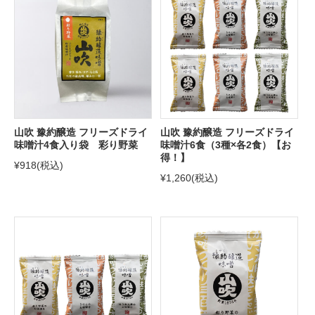
山吹 豫約醸造 フリーズドライ
山吹 豫約醸造 フリーズドライ
味噌汁4食入り袋 彩り野菜
味噌汁6食（3種×各2食）【お
得！】
¥918
(税込)
¥1,260
(税込)