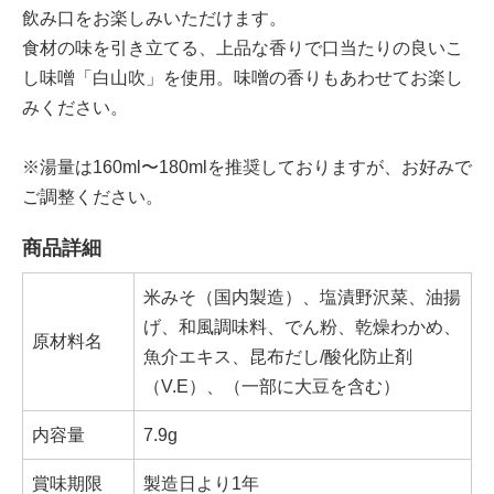
飲み口をお楽しみいただけます。
食材の味を引き立てる、上品な香りで口当たりの良いこ
し味噌「白山吹」を使用。味噌の香りもあわせてお楽し
みください。
※湯量は160ml〜180mlを推奨しておりますが、お好みで
ご調整ください。
商品詳細
米みそ（国内製造）、塩漬野沢菜、油揚
げ、和風調味料、でん粉、乾燥わかめ、
原材料名
魚介エキス、昆布だし/酸化防止剤
（V.E）、（一部に大豆を含む）
内容量
7.9g
賞味期限
製造日より1年