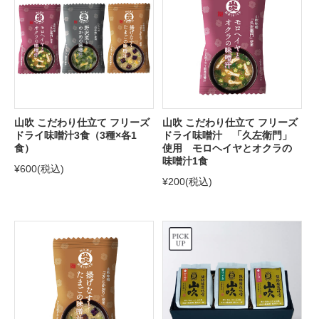
山吹 こだわり仕立て フリーズ
山吹 こだわり仕立て フリーズ
ドライ味噌汁3食（3種×各1
ドライ味噌汁 「久左衛門」
食）
使用 モロヘイヤとオクラの
味噌汁1食
¥600
(税込)
¥200
(税込)