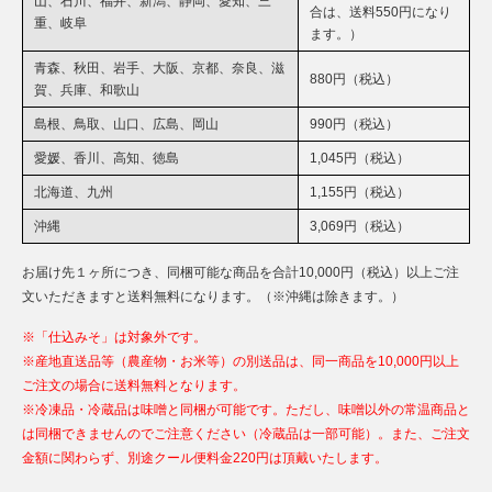
山、石川、福井、新潟、静岡、愛知、三
合は、送料550円になり
重、岐阜
ます。）
青森、秋田、岩手、大阪、京都、奈良、滋
880円（税込）
賀、兵庫、和歌山
島根、鳥取、山口、広島、岡山
990円（税込）
愛媛、香川、高知、徳島
1,045円（税込）
北海道、九州
1,155円（税込）
沖縄
3,069円（税込）
お届け先１ヶ所につき、同梱可能な商品を合計10,000円（税込）以上ご注
文いただきますと送料無料になります。（※沖縄は除きます。）
※「仕込みそ」は対象外です。
※産地直送品等（農産物・お米等）の別送品は、同一商品を10,000円以上
ご注文の場合に送料無料となります。
※冷凍品・冷蔵品は味噌と同梱が可能です。ただし、味噌以外の常温商品と
は同梱できませんのでご注意ください（冷蔵品は一部可能）。また、ご注文
金額に関わらず、別途クール便料金220円は頂戴いたします。