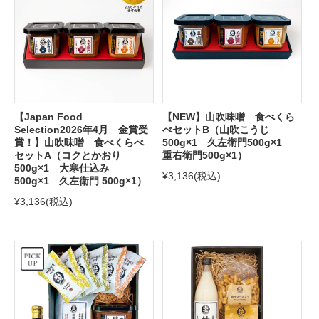
【Japan Food
【NEW】山吹味噌 食べくら
Selection2026年4月 金賞受
べセットB（山吹こうじ
賞！】山吹味噌 食べくらべ
500g×1 久左衛門500g×1
セットA（コクとかおり
重右衛門500g×1）
500g×1 大寒仕込み
¥3,136
(税込)
500g×1 久左衛門 500g×1）
¥3,136
(税込)