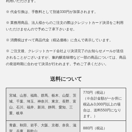
利用いただけます。
※ 代金引換は、手数料として別途330円が加算されます。
※ 業務用商品、法人様からのご注文の際はクレジットカード決済をご利用
いただけませんので予めご了承下さいませ。
※ 消費税はすべて商品代金（税込価格）に含んで表示しています。
※ ご注文後、クレジットカード会社より決済完了のお知らせメールが送信
されることがございますが、豫約醸造味噌など一部の商品については、商品
の発送時期に合わせて決済が行われます。予めご了承ください。
送料について
770円（税込）
宮城、山形、福島、群馬、栃木、山梨、茨
（※合計金額が一か所に
城、千葉、埼玉、神奈川、東京、長野、富
税込み3,000円以上の場
山、石川、福井、新潟、静岡、愛知、三
合は、送料550円になり
重、岐阜
ます。）
青森、秋田、岩手、大阪、京都、奈良、滋
880円（税込）
賀、兵庫、和歌山