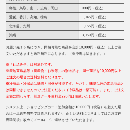
島根、鳥取、山口、広島、岡山
990円（税込）
愛媛、香川、高知、徳島
1,045円（税込）
北海道、九州
1,155円（税込）
沖縄
3,069円（税込）
お届け先１ヶ所につき、同梱可能な商品を合計10,000円（税込）以上ご注
文いただきますと送料無料になります。（※沖縄は除きます。）
※「仕込みそ」は対象外です。
※産地直送品等（農産物・お米等）の別送品は、同一商品を10,000円以上
ご注文の場合に送料無料となります。
※冷凍品・冷蔵品は味噌と同梱が可能です。ただし、味噌以外の常温商品と
は同梱できませんのでご注意ください（冷蔵品は一部可能）。また、ご注文
金額に関わらず、別途クール便料金220円は頂戴いたします。
システム上、ショッピングカート追加金額が10,000円（税込）を超えた場
合は一旦送料無料で計算されますが、 正しい送料につきましてはご注文内
容確認後に改めてメールにてご連絡させていただきます。