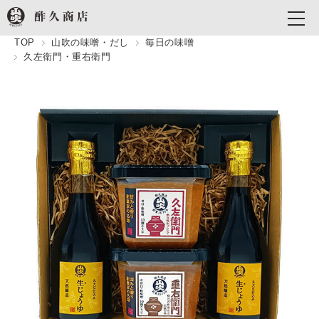
TOP
山吹の味噌・だし
毎日の味噌
久左衛門・重右衛門