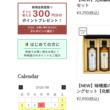
セット
¥3,250
(税込)
【NEW】味噌屋
2026/08
ングセット【化粧
日
月
火
水
木
金
土
¥2,650
(税込)
1
2
3
4
5
6
7
8