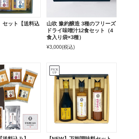
）セット【送料込
山吹 豫約醸造 3種のフリーズ
ドライ味噌汁12食セット（4
食入り袋×3種）
¥3,000
(税込)
【送料込み】
【NEW】万能調味料セット