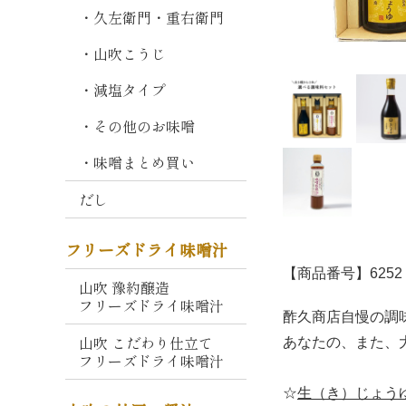
熟
・久左衛門・重右衛門
成
・山吹こうじ
しこみ
仕
込
・減塩タイプ
み
・その他のお味噌
そ
・味噌まとめ買い
毎
日
だし
の
味
フリーズドライ味噌汁
噌
【商品番号】6252
山吹 豫約醸造
山
フリーズドライ味噌汁
吹
酢久商店自慢の調
こ
山吹 こだわり仕立て
あなたの、また、
が
フリーズドライ味噌汁
ね
☆
生（き）じょう