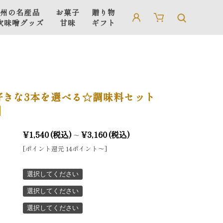
州の名産品
お菓子
贈り物
吹味噌グッズ
甘味
ギフト
信州の名産品
贈り物・ギフト
吹味噌グッズ
ギフト用箱・手さげ袋
好きな3本を選べる☆調味料セット
】
¥1,540
(税込)
¥3,160
(税込)
～
[ポイント還元 14ポイント〜]
選択してください
選択してください
選択してください