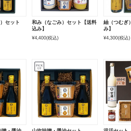
）セット
和み（なごみ）セット【送料
紬（つむぎ
込み】
み】
¥4,400
(税込)
¥4,300
(税込)
味噌・醤油
山吹味噌・醤油セット
温活セット