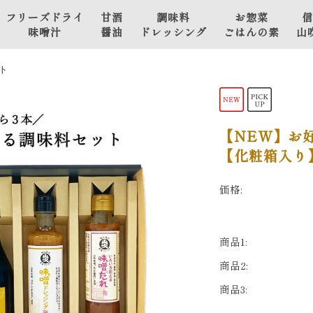
フリーズドライ
甘酒
調味料
お惣菜
信
味噌汁
醤油
ドレッシング
ごはんの素
山
山吹 豫約醸造
甘
野菜の味噌
ト
フリーズドライ味噌汁
酒
漬け
山
山吹 こだわり仕立て
醤
肉と魚のお
フリーズドライ味噌汁
油
惣菜・おか
【NEW】お
ず
【化粧箱入り
おかず味噌
価格:
ごはんの素
その他
商品1:
商品2:
商品3: