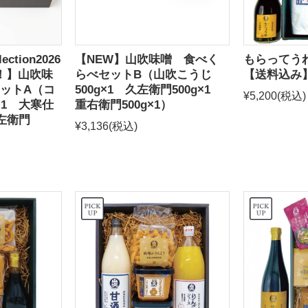
ection2026
【NEW】山吹味噌 食べく
もらってう
！】山吹味
らべセットB（山吹こうじ
【送料込み
ットA（コ
500g×1 久左衛門500g×1
¥5,200
(税込)
×1 大寒仕
重右衛門500g×1）
久左衛門
¥3,136
(税込)