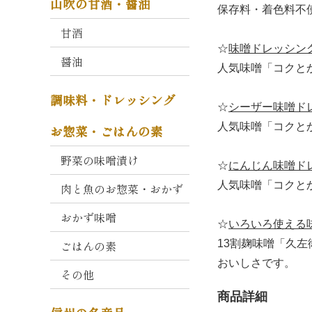
山吹の甘酒・醤油
コ
保存料・着色料不
ク
甘酒
と
☆
味噌ドレッシン
か
醤油
人気味噌「コクと
お
り
調味料・ドレッシング
☆
シーザー味噌ド
大
人気味噌「コクと
お惣菜・ごはんの素
寒
仕
野菜の味噌漬け
込
☆
にんじん味噌ド
み
人気味噌「コクと
肉と魚のお惣菜・おかず
久
おかず味噌
☆
いろいろ使える
左
衛
13割麹味噌「久
ごはんの素
門
おいしさです。
その他
・
重
商品詳細
右