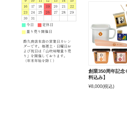
9
10
11
12
13
14
15
16
17
18
19
20
21
22
23
24
25
26
27
28
29
30
31
今日
定休日
■
■
量り売り開催日
■
酢久商店本店の営業日カレン
ダーです。毎週土・日曜日お
よび祝日は「山吹味噌量り売
り」を開催しております。
（年末年始を除く）
創業350周年記
料込み】
¥8,000
(税込)