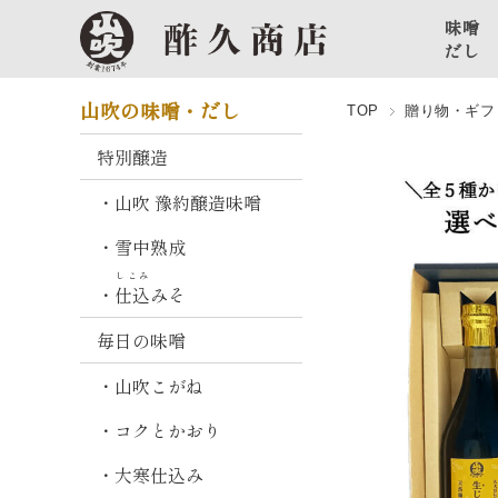
味噌
だし
特
山吹の味噌・だし
TOP
贈り物・ギフ
別
醸
特別醸造
造
・山吹 豫約醸造味噌
山
・雪中熟成
吹
豫
しこみ
・
仕込
みそ
約
醸
毎日の味噌
造
味
・山吹こがね
噌
・コクとかおり
雪
・大寒仕込み
中