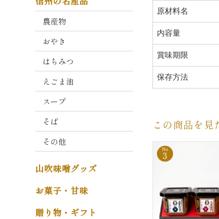
信州の名産品
衛
原材料名
門
農産物
内容量
おやき
山
吹
賞味期限
はちみつ
こ
う
保存方法
えごま油
じ
スープ
減
塩
そば
この商品を見
タ
その他
イ
プ
山吹味噌グッズ
そ
の
お菓子・甘味
他
贈り物・ギフト
味