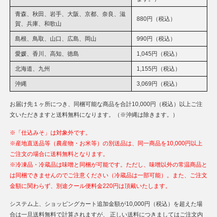
青森、秋田、岩手、大阪、京都、奈良、滋
880円（税込）
賀、兵庫、和歌山
島根、鳥取、山口、広島、岡山
990円（税込）
愛媛、香川、高知、徳島
1,045円（税込）
北海道、九州
1,155円（税込）
沖縄
3,069円（税込）
お届け先１ヶ所につき、同梱可能な商品を合計10,000円（税込）以上ご注
文いただきますと送料無料になります。（※沖縄は除きます。）
※「仕込みそ」は対象外です。
※産地直送品等（農産物・お米等）の別送品は、同一商品を10,000円以上
ご注文の場合に送料無料となります。
※冷凍品・冷蔵品は味噌と同梱が可能です。ただし、味噌以外の常温商品と
は同梱できませんのでご注意ください（冷蔵品は一部可能）。また、ご注文
金額に関わらず、別途クール便料金220円は頂戴いたします。
システム上、ショッピングカート追加金額が10,000円（税込）を超えた場
合は一旦送料無料で計算されますが、 正しい送料につきましてはご注文内