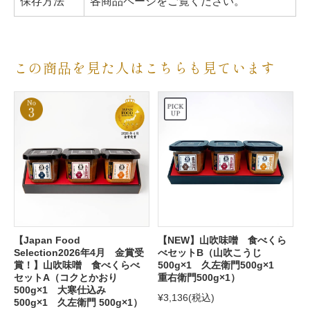
保存方法
各商品ページをご覧ください。
この商品を見た人はこちらも見ています
【Japan Food
【NEW】山吹味噌 食べくら
Selection2026年4月 金賞受
べセットB（山吹こうじ
賞！】山吹味噌 食べくらべ
500g×1 久左衛門500g×1
セットA（コクとかおり
重右衛門500g×1）
500g×1 大寒仕込み
¥3,136
(税込)
500g×1 久左衛門 500g×1）