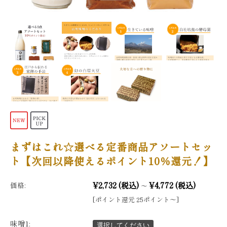
まずはこれ☆選べる定番商品アソートセッ
ト【次回以降使えるポイント10％還元！】
¥2,732
(税込)
¥4,772
(税込)
価格:
～
[ポイント還元 25ポイント〜]
味噌1:
選択してください