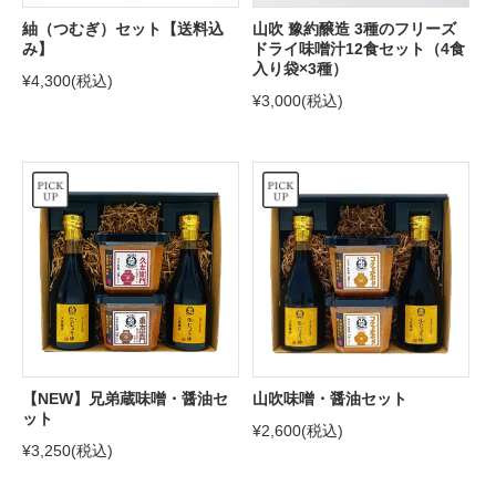
紬（つむぎ）セット【送料込
山吹 豫約醸造 3種のフリーズ
み】
ドライ味噌汁12食セット（4食
入り袋×3種）
¥4,300
(税込)
¥3,000
(税込)
【NEW】兄弟蔵味噌・醤油セ
山吹味噌・醤油セット
ット
¥2,600
(税込)
¥3,250
(税込)