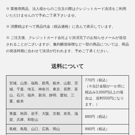
※ 業務用商品、法人様からのご注文の際はクレジットカード決済をご利用
いただけませんので予めご了承下さいませ。
※ 消費税はすべて商品代金（税込価格）に含んで表示しています。
※ ご注文後、クレジットカード会社より決済完了のお知らせメールが送信
されることがございますが、豫約醸造味噌など一部の商品については、商品
の発送時期に合わせて決済が行われます。予めご了承ください。
送料について
770円（税込）
宮城、山形、福島、群馬、栃木、山梨、茨
（※合計金額が一か所に
城、千葉、埼玉、神奈川、東京、長野、富
税込み3,000円以上の場
山、石川、福井、新潟、静岡、愛知、三
合は、送料550円になり
重、岐阜
ます。）
青森、秋田、岩手、大阪、京都、奈良、滋
880円（税込）
賀、兵庫、和歌山
島根、鳥取、山口、広島、岡山
990円（税込）