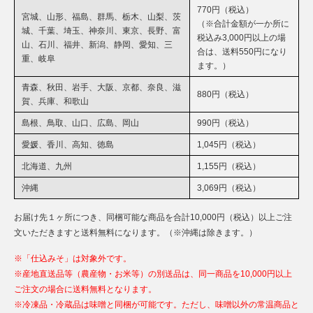
770円（税込）
宮城、山形、福島、群馬、栃木、山梨、茨
（※合計金額が一か所に
城、千葉、埼玉、神奈川、東京、長野、富
税込み3,000円以上の場
山、石川、福井、新潟、静岡、愛知、三
合は、送料550円になり
重、岐阜
ます。）
青森、秋田、岩手、大阪、京都、奈良、滋
880円（税込）
賀、兵庫、和歌山
島根、鳥取、山口、広島、岡山
990円（税込）
愛媛、香川、高知、徳島
1,045円（税込）
北海道、九州
1,155円（税込）
沖縄
3,069円（税込）
お届け先１ヶ所につき、同梱可能な商品を合計10,000円（税込）以上ご注
文いただきますと送料無料になります。（※沖縄は除きます。）
※「仕込みそ」は対象外です。
※産地直送品等（農産物・お米等）の別送品は、同一商品を10,000円以上
ご注文の場合に送料無料となります。
※冷凍品・冷蔵品は味噌と同梱が可能です。ただし、味噌以外の常温商品と