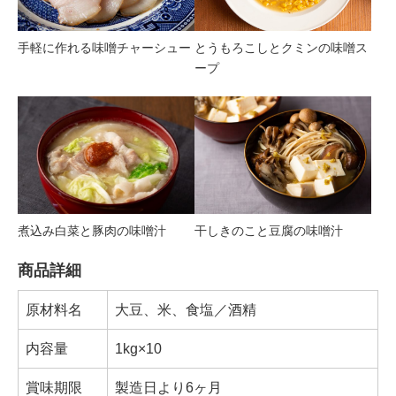
手軽に作れる味噌チャーシュー
とうもろこしとクミンの味噌ス
ープ
煮込み白菜と豚肉の味噌汁
干しきのこと豆腐の味噌汁
商品詳細
原材料名
大豆、米、食塩／酒精
内容量
1kg×10
賞味期限
製造日より6ヶ月