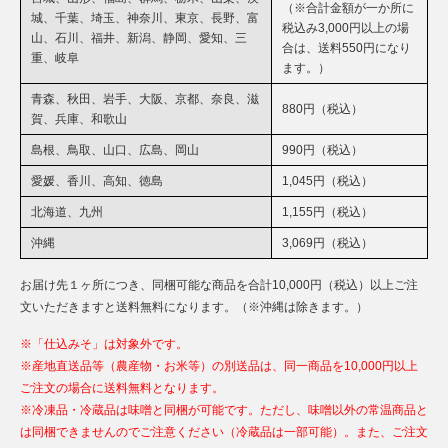
（※合計金額が一か所に
城、千葉、埼玉、神奈川、東京、長野、富
税込み3,000円以上の場
山、石川、福井、新潟、静岡、愛知、三
合は、送料550円になり
重、岐阜
ます。）
青森、秋田、岩手、大阪、京都、奈良、滋
880円（税込）
賀、兵庫、和歌山
島根、鳥取、山口、広島、岡山
990円（税込）
愛媛、香川、高知、徳島
1,045円（税込）
北海道、九州
1,155円（税込）
沖縄
3,069円（税込）
お届け先１ヶ所につき、同梱可能な商品を合計10,000円（税込）以上ご注
文いただきますと送料無料になります。（※沖縄は除きます。）
※「仕込みそ」は対象外です。
※産地直送品等（農産物・お米等）の別送品は、同一商品を10,000円以上
ご注文の場合に送料無料となります。
※冷凍品・冷蔵品は味噌と同梱が可能です。ただし、味噌以外の常温商品と
は同梱できませんのでご注意ください（冷蔵品は一部可能）。また、ご注文