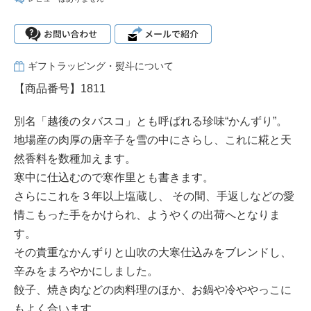
ギフトラッピング・熨斗について
【商品番号】1811
別名「越後のタバスコ」とも呼ばれる珍味“かんずり”。
地場産の肉厚の唐辛子を雪の中にさらし、これに糀と天
然香料を数種加えます。
寒中に仕込むので寒作里とも書きます。
さらにこれを３年以上塩蔵し、 その間、手返しなどの愛
情こもった手をかけられ、ようやくの出荷へとなりま
す。
その貴重なかんずりと山吹の大寒仕込みをブレンドし、
辛みをまろやかにしました。
餃子、焼き肉などの肉料理のほか、お鍋や冷ややっこに
もよく合います。