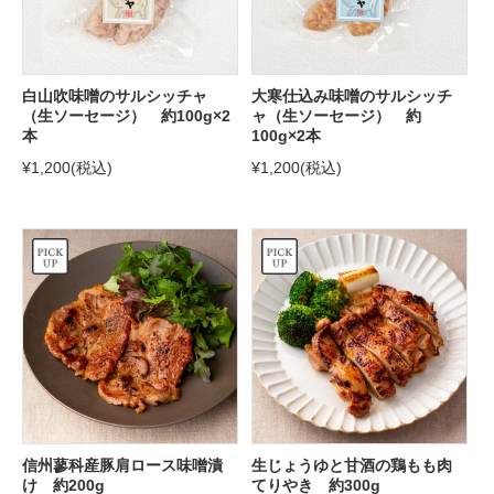
白山吹味噌のサルシッチャ
大寒仕込み味噌のサルシッチ
（生ソーセージ） 約100g×2
ャ（生ソーセージ） 約
本
100g×2本
¥1,200
(税込)
¥1,200
(税込)
信州蓼科産豚肩ロース味噌漬
生じょうゆと甘酒の鶏もも肉
け 約200g
てりやき 約300g