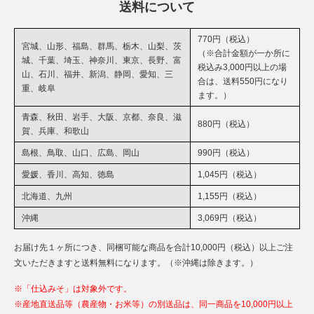
送料について
770円（税込）
宮城、山形、福島、群馬、栃木、山梨、茨
（※合計金額が一か所に
城、千葉、埼玉、神奈川、東京、長野、富
税込み3,000円以上の場
山、石川、福井、新潟、静岡、愛知、三
合は、送料550円になり
重、岐阜
ます。）
青森、秋田、岩手、大阪、京都、奈良、滋
880円（税込）
賀、兵庫、和歌山
島根、鳥取、山口、広島、岡山
990円（税込）
愛媛、香川、高知、徳島
1,045円（税込）
北海道、九州
1,155円（税込）
沖縄
3,069円（税込）
お届け先１ヶ所につき、同梱可能な商品を合計10,000円（税込）以上ご注
文いただきますと送料無料になります。（※沖縄は除きます。）
※「仕込みそ」は対象外です。
※産地直送品等（農産物・お米等）の別送品は、同一商品を10,000円以上