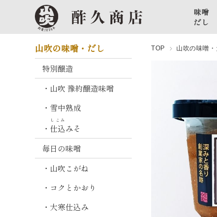
味噌
だし
特
山吹の味噌・だし
TOP
山吹の味噌・
別
醸
特別醸造
造
・山吹 豫約醸造味噌
山
・雪中熟成
吹
豫
しこみ
・
仕込
みそ
約
醸
毎日の味噌
造
味
・山吹こがね
噌
・コクとかおり
雪
・大寒仕込み
中