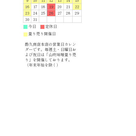
9
10
11
12
13
14
15
16
17
18
19
20
21
22
23
24
25
26
27
28
29
30
31
今日
定休日
■
■
量り売り開催日
■
酢久商店本店の営業日カレン
ダーです。毎週土・日曜日お
よび祝日は「山吹味噌量り売
り」を開催しております。
（年末年始を除く）