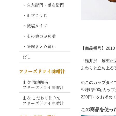
熟
・久左衛門・重右衛門
成
・山吹こうじ
しこみ
仕
込
・減塩タイプ
み
・その他のお味噌
そ
・味噌まとめ買い
毎
【商品番号】2010
日
だし
の
「軽井沢 酢重正
味
ふわりと立ち上る
フリーズドライ味噌汁
噌
山吹 豫約醸造
山
※このカップタイ
フリーズドライ味噌汁
吹
※味噌500gカッ
こ
220円）をお求め
山吹 こだわり仕立て
が
フリーズドライ味噌汁
ね
この商品を使っ