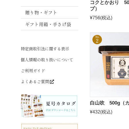
コクとかおり 50
噌
プ）
贈り物・ギフト
ま
¥756
(税込)
と
ギフト用箱・手さげ袋
め
買
い
特定商取引法に関する表示
だ
し
個人情報の取り扱いについて
ご利用ガイド
よくあるご質問
白山吹 500g（
¥432
(税込)