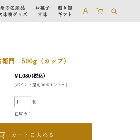
州の名産品
お菓子
贈り物
吹味噌グッズ
甘味
ギフト
信州の名産品
贈り物・ギフト
吹味噌グッズ
ギフト用箱・手さげ袋
衛門 500g（カップ）
¥1,080
(税込)
[ポイント還元 10ポイント〜]
個
在庫あり