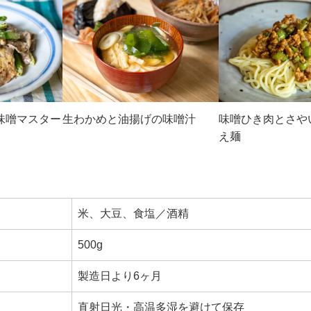
味噌マスター
生わかめと油揚げの味噌汁
味噌ひき肉とさや
え麺
米、大豆、食塩／酒精
500g
製造日より6ヶ月
直射日光・高温多湿を避けて保存