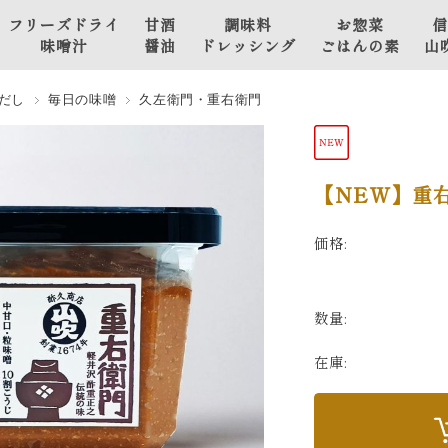
フリーズドライ
甘酒
調味料
お惣菜
信
味噌汁
醤油
ドレッシング
ごはんの素
山
山吹 豫約醸造
甘
野菜の味噌
だし
毎日の味噌
久左衛門・重右衛門
フリーズドライ味噌汁
酒
漬け
山
山吹 こだわり仕立て
醤
肉と魚のお
フリーズドライ味噌汁
油
惣菜・おか
【NEW】重右
ず
価格:
おかず味噌
ごはんの素
数量:
その他
在庫: