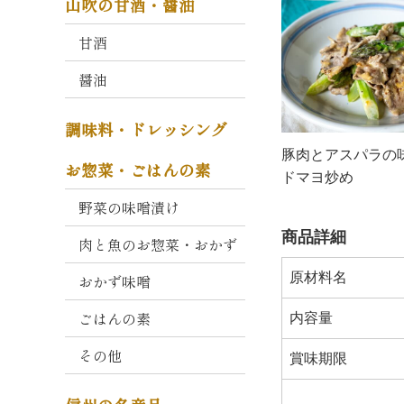
山吹の甘酒・醤油
コ
ク
甘酒
と
か
醤油
お
り
調味料・ドレッシング
大
豚肉とアスパラの
お惣菜・ごはんの素
寒
ドマヨ炒め
仕
野菜の味噌漬け
込
み
商品詳細
肉と魚のお惣菜・おかず
久
原材料名
おかず味噌
左
衛
ごはんの素
内容量
門
その他
・
賞味期限
重
右