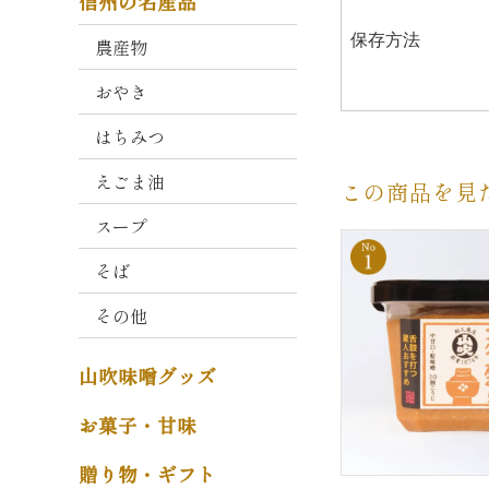
信州の名産品
衛
保存方法
門
農産物
おやき
山
吹
はちみつ
こ
う
えごま油
この商品を見
じ
スープ
減
塩
そば
タ
その他
イ
プ
山吹味噌グッズ
そ
の
お菓子・甘味
他
贈り物・ギフト
味