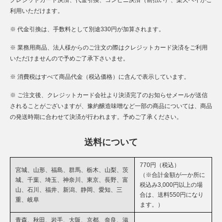
利用いただけます。
※ 代金引換は、手数料として別途330円が加算されます。
※ 業務用商品、法人様からのご注文の際はクレジットカード決済をご利用
いただけませんので予めご了承下さいませ。
※ 消費税はすべて商品代金（税込価格）に含んで表示しています。
※ ご注文後、クレジットカード会社より決済完了のお知らせメールが送信
されることがございますが、豫約醸造味噌など一部の商品については、商品
の発送時期に合わせて決済が行われます。予めご了承ください。
送料について
770円（税込）
宮城、山形、福島、群馬、栃木、山梨、茨
（※合計金額が一か所に
城、千葉、埼玉、神奈川、東京、長野、富
税込み3,000円以上の場
山、石川、福井、新潟、静岡、愛知、三
合は、送料550円になり
重、岐阜
ます。）
青森、秋田、岩手、大阪、京都、奈良、滋