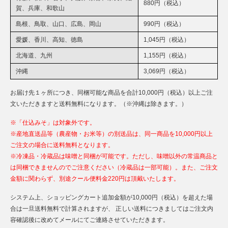
880円（税込）
賀、兵庫、和歌山
島根、鳥取、山口、広島、岡山
990円（税込）
愛媛、香川、高知、徳島
1,045円（税込）
北海道、九州
1,155円（税込）
沖縄
3,069円（税込）
お届け先１ヶ所につき、同梱可能な商品を合計10,000円（税込）以上ご注
文いただきますと送料無料になります。（※沖縄は除きます。）
※「仕込みそ」は対象外です。
※産地直送品等（農産物・お米等）の別送品は、同一商品を10,000円以上
ご注文の場合に送料無料となります。
※冷凍品・冷蔵品は味噌と同梱が可能です。ただし、味噌以外の常温商品と
は同梱できませんのでご注意ください（冷蔵品は一部可能）。また、ご注文
金額に関わらず、別途クール便料金220円は頂戴いたします。
システム上、ショッピングカート追加金額が10,000円（税込）を超えた場
合は一旦送料無料で計算されますが、 正しい送料につきましてはご注文内
容確認後に改めてメールにてご連絡させていただきます。