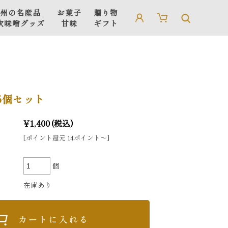
州の名産品
お菓子
贈り物
吹味噌グッズ
甘味
ギフト
信州の名産品
贈り物・ギフト
吹味噌グッズ
ギフト用箱・手さげ袋
5個セット
¥1,400
(税込)
[ポイント還元 14ポイント〜]
個
在庫あり