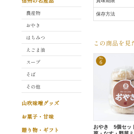
信州の名産品
賞味期限
衛
門
農産物
保存方法
おやき
山
吹
はちみつ
こ
この商品を見
う
えごま油
じ
スープ
減
塩
そば
タ
その他
イ
プ
山吹味噌グッズ
そ
の
お菓子・甘味
他
おやき 5個セッ
贈り物・ギフト
味
菜・なす・野菜ミ