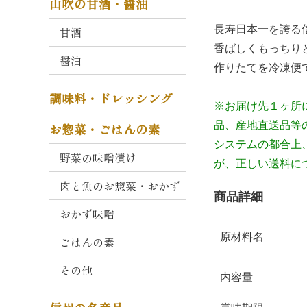
山吹の甘酒・醤油
コ
ク
長寿日本一を誇る
甘酒
と
香ばしくもっちり
か
醤油
お
作りたてを冷凍便
り
調味料・ドレッシング
※お届け先１ヶ所
大
品、産地直送品等
お惣菜・ごはんの素
寒
システムの都合上
仕
野菜の味噌漬け
込
が、正しい送料に
み
肉と魚のお惣菜・おかず
商品詳細
久
おかず味噌
左
原材料名
衛
ごはんの素
門
その他
・
内容量
重
右