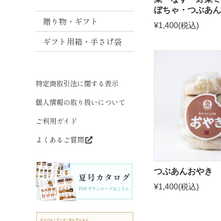
噌
ぼちゃ・つぶあん
贈り物・ギフト
ま
¥1,400
(税込)
と
ギフト用箱・手さげ袋
め
買
い
特定商取引法に関する表示
だ
し
個人情報の取り扱いについて
ご利用ガイド
よくあるご質問
つぶあんおやき 
¥1,400
(税込)