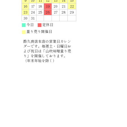
9
10
11
12
13
14
15
16
17
18
19
20
21
22
23
24
25
26
27
28
29
30
31
今日
定休日
■
■
量り売り開催日
■
酢久商店本店の営業日カレン
ダーです。毎週土・日曜日お
よび祝日は「山吹味噌量り売
り」を開催しております。
（年末年始を除く）