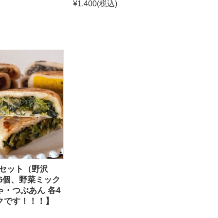
¥1,400
(税込)
個セット（野沢
6個、野菜ミック
・つぶあん 各4
クです！！！】