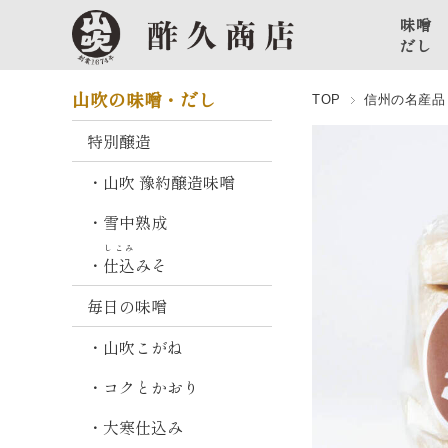
味噌
だし
特
山吹の味噌・だし
TOP
信州の名産品
別
醸
特別醸造
造
・山吹 豫約醸造味噌
山
・雪中熟成
吹
豫
しこみ
・
仕込
みそ
約
醸
毎日の味噌
造
味
・山吹こがね
噌
・コクとかおり
雪
・大寒仕込み
中