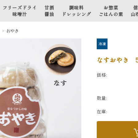
フリーズドライ
甘酒
調味料
お惣菜
信
味噌汁
醤油
ドレッシング
ごはんの素
山
山吹 豫約醸造
甘
野菜の味噌
おやき
フリーズドライ味噌汁
酒
漬け
山
山吹 こだわり仕立て
醤
肉と魚のお
フリーズドライ味噌汁
油
惣菜・おか
なすおやき 
ず
価格:
おかず味噌
ごはんの素
数量:
その他
在庫: