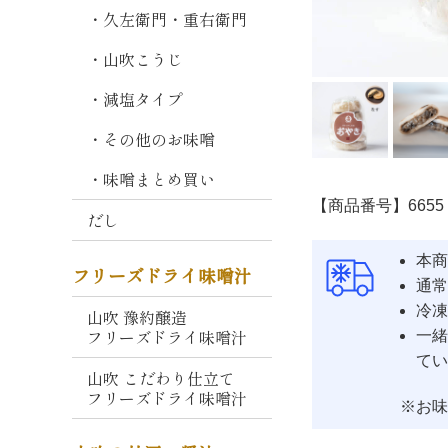
熟
・久左衛門・重右衛門
成
・山吹こうじ
しこみ
仕
込
・減塩タイプ
み
・その他のお味噌
そ
・味噌まとめ買い
毎
日
【商品番号】6655
だし
の
味
本商
フリーズドライ味噌汁
噌
通常
冷凍
山吹 豫約醸造
山
フリーズドライ味噌汁
一緒
吹
てい
こ
山吹 こだわり仕立て
が
フリーズドライ味噌汁
※お味
ね