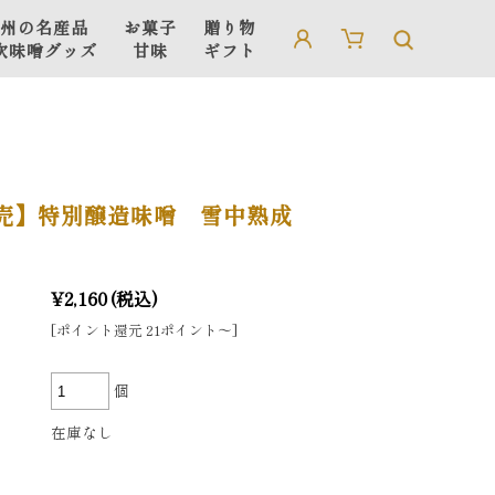
州の名産品
お菓子
贈り物
吹味噌グッズ
甘味
ギフト
信州の名産品
贈り物・ギフト
吹味噌グッズ
ギフト用箱・手さげ袋
売】特別醸造味噌 雪中熟成
¥2,160
(税込)
[ポイント還元 21ポイント〜]
個
在庫なし