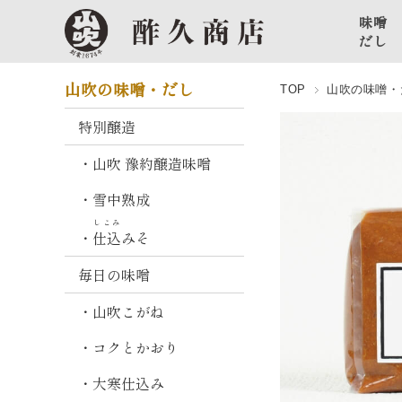
味噌
だし
特
山吹の味噌・だし
TOP
山吹の味噌・
別
醸
特別醸造
造
・山吹 豫約醸造味噌
山
・雪中熟成
吹
豫
しこみ
・
仕込
みそ
約
醸
毎日の味噌
造
味
・山吹こがね
噌
・コクとかおり
雪
・大寒仕込み
中