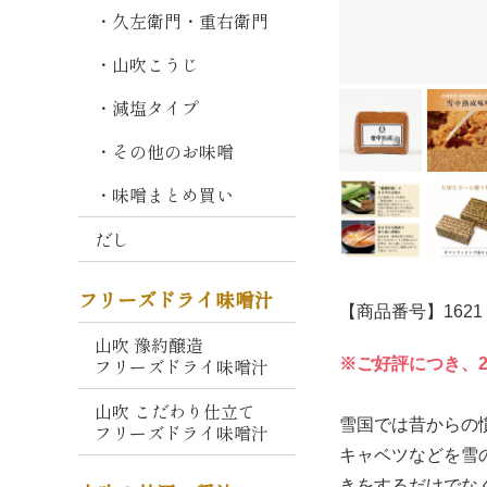
熟
・久左衛門・重右衛門
成
・山吹こうじ
しこみ
仕
込
・減塩タイプ
み
・その他のお味噌
そ
・味噌まとめ買い
毎
日
だし
の
味
フリーズドライ味噌汁
噌
【商品番号】1621
山吹 豫約醸造
山
フリーズドライ味噌汁
※ご好評につき、2
吹
こ
山吹 こだわり仕立て
が
雪国では昔からの
フリーズドライ味噌汁
ね
キャベツなどを雪
きをするだけでな