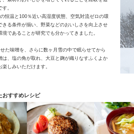
です。
後の恒温と100％近い高湿度状態、空気対流ゼロの環
できる条件が揃い、野菜などのおいしさを向上させ
環境であることが研究でも分かってきました。
させた味噌を、さらに数ヶ月雪の中で眠らせてから
噌は、塩の角が取れ、大豆と麹が織りなすふくよか
お楽しみいただけます。
たおすすめレシピ