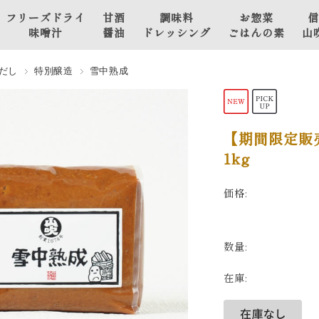
フリーズドライ
甘酒
調味料
お惣菜
信
味噌汁
醤油
ドレッシング
ごはんの素
山
山吹 豫約醸造
甘
野菜の味噌
だし
特別醸造
雪中熟成
フリーズドライ味噌汁
酒
漬け
山
山吹 こだわり仕立て
醤
肉と魚のお
フリーズドライ味噌汁
油
惣菜・おか
【期間限定販
ず
1kg
おかず味噌
価格:
ごはんの素
その他
数量:
在庫: