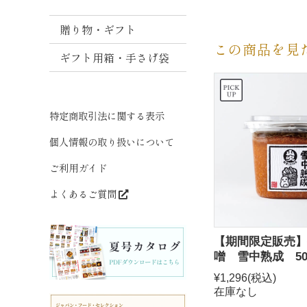
噌
贈り物・ギフト
ま
と
この商品を見
ギフト用箱・手さげ袋
め
買
い
特定商取引法に関する表示
だ
し
個人情報の取り扱いについて
ご利用ガイド
よくあるご質問
【期間限定販売】
噌 雪中熟成 50
¥1,296
(税込)
在庫なし