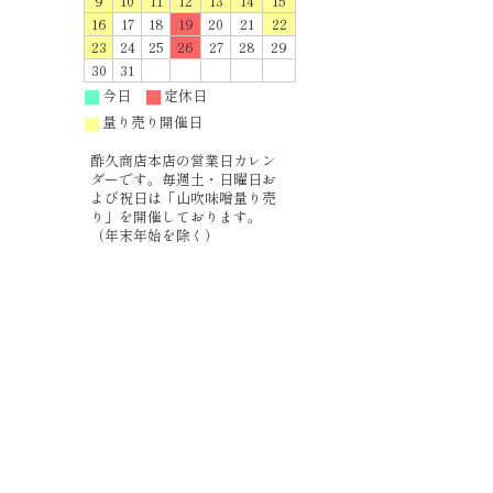
9
10
11
12
13
14
15
16
17
18
19
20
21
22
23
24
25
26
27
28
29
30
31
今日
定休日
■
■
量り売り開催日
■
酢久商店本店の営業日カレン
ダーです。毎週土・日曜日お
よび祝日は「山吹味噌量り売
り」を開催しております。
（年末年始を除く）