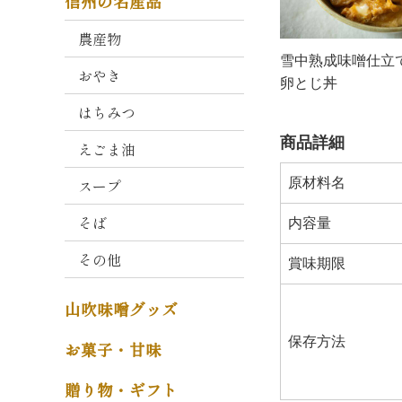
信州の名産品
衛
門
農産物
雪中熟成味噌仕立
おやき
山
卵とじ丼
吹
はちみつ
こ
う
商品詳細
えごま油
じ
スープ
原材料名
減
塩
そば
内容量
タ
その他
イ
賞味期限
プ
山吹味噌グッズ
そ
の
保存方法
お菓子・甘味
他
贈り物・ギフト
味