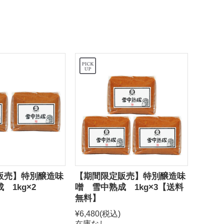
販売】特別醸造味
【期間限定販売】特別醸造味
 1kg×2
噌 雪中熟成 1kg×3【送料
無料】
¥6,480
(税込)
在庫なし