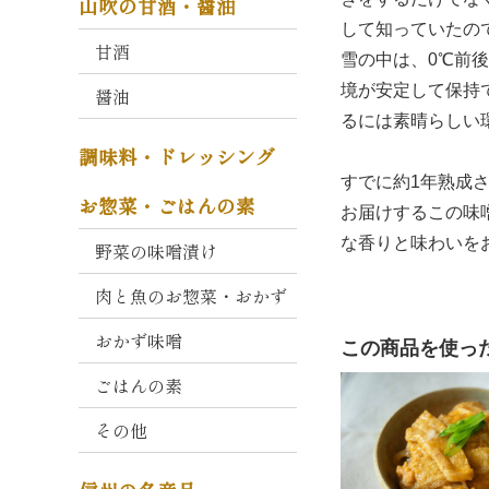
山吹の甘酒・醤油
コ
して知っていたの
ク
甘酒
と
雪の中は、0℃前
か
境が安定して保持
醤油
お
るには素晴らしい
り
調味料・ドレッシング
大
すでに約1年熟成
お惣菜・ごはんの素
寒
お届けするこの味
仕
な香りと味わいを
野菜の味噌漬け
込
み
肉と魚のお惣菜・おかず
久
おかず味噌
この商品を使っ
左
衛
ごはんの素
門
その他
・
重
右