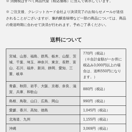
※ 消費税はすべて商品代金（税込価格）に含んで表示しています。
※ ご注文後、クレジットカード会社より決済完了のお知らせメールが送信
されることがございますが、豫約醸造味噌など一部の商品については、商品
の発送時期に合わせて決済が行われます。予めご了承ください。
送料について
770円（税込）
宮城、山形、福島、群馬、栃木、山梨、茨
（※合計金額が一か所に
城、千葉、埼玉、神奈川、東京、長野、富
税込み3,000円以上の場
山、石川、福井、新潟、静岡、愛知、三
合は、送料550円になり
重、岐阜
ます。）
青森、秋田、岩手、大阪、京都、奈良、滋
880円（税込）
賀、兵庫、和歌山
島根、鳥取、山口、広島、岡山
990円（税込）
愛媛、香川、高知、徳島
1,045円（税込）
北海道、九州
1,155円（税込）
沖縄
3,069円（税込）